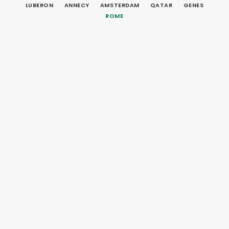
LUBERON
ANNECY
AMSTERDAM
QATAR
GENES
ROME
ROME
26 mars 2016
ROME EN 3 JOURS