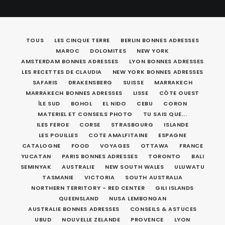
TOUS
LES CINQUE TERRE
BERLIN BONNES ADRESSES
MAROC
DOLOMITES
NEW YORK
AMSTERDAM BONNES ADRESSES
LYON BONNES ADRESSES
LES RECETTES DE CLAUDIA
NEW YORK BONNES ADRESSES
SAFARIS
DRAKENSBERG
SUISSE
MARRAKECH
MARRAKECH BONNES ADRESSES
LISSE
CÔTE OUEST
ÎLE SUD
BOHOL
EL NIDO
CEBU
CORON
MATERIEL ET CONSEILS PHOTO
TU SAIS QUE...
ILES FEROE
CORSE
STRASBOURG
ISLANDE
LES POUILLES
COTE AMALFITAINE
ESPAGNE
CATALOGNE
FOOD
VOYAGES
OTTAWA
FRANCE
YUCATAN
PARIS BONNES ADRESSES
TORONTO
BALI
SEMINYAK
AUSTRALIE
NEW SOUTH WALES
ULUWATU
TASMANIE
VICTORIA
SOUTH AUSTRALIA
NORTHERN TERRITORY - RED CENTER
GILI ISLANDS
QUEENSLAND
NUSA LEMBONGAN
AUSTRALIE BONNES ADRESSES
CONSEILS & ASTUCES
UBUD
NOUVELLE ZELANDE
PROVENCE
LYON