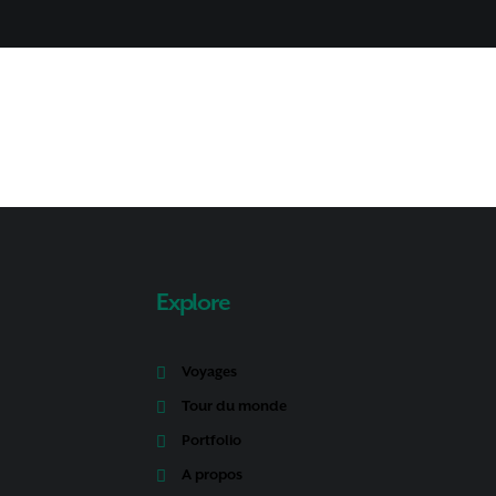
Explore
Voyages
Tour du monde
Portfolio
A propos