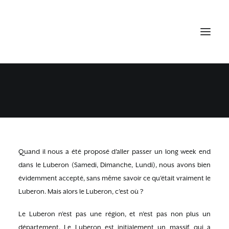
3 JOURS DANS LE LUBERON
27 MAI 2016
•
LUBERON
Quand il nous a été proposé d’aller passer un long week end
dans le Luberon (Samedi, Dimanche, Lundi), nous avons bien
évidemment accepté, sans même savoir ce qu’était vraiment le
Luberon. Mais alors le Luberon, c’est où ?
Le Luberon n’est pas une région, et n’est pas non plus un
département. Le Luberon est initialement un massif, qui a