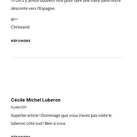
?!! On s’y arrete souvent l’été pour faire une halte dans notre
descente vers l’Espagne.
@++
Chrissand
RÉPONDRE
Cécile Michel Luberon
8 juillet 2017
Superbe article ! Dommage que vous n’avez pas visité le
luberon côté sud ! Bien à vous