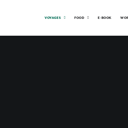
VOYAGES
FOOD
E-BOOK
WO
3 JOURS À
A