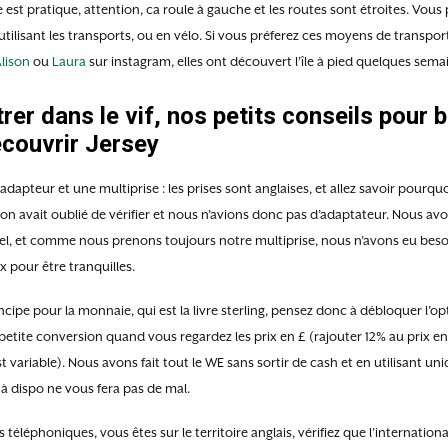
re est pratique, attention, ca roule à gauche et les routes sont étroites. Vo
n utilisant les transports, ou en vélo. Si vous préferez ces moyens de transpor
lison
ou
Laura
sur instagram, elles ont découvert l’île à pied quelques sema
rer dans le vif, nos petits conseils pour b
écouvrir Jersey
dapteur et une multiprise : les prises sont anglaises, et allez savoir pourquo
on avait oublié de vérifier et nous n’avions donc pas d’adaptateur. Nous avo
otel, et comme nous prenons toujours notre multiprise, nous n’avons eu bes
 pour être tranquilles.
ipe pour la monnaie, qui est la livre sterling, pensez donc à débloquer l’op
 petite conversion quand vous regardez les prix en £ (rajouter 12% au prix e
st variable). Nous avons fait tout le WE sans sortir de cash et en utilisant 
 à dispo ne vous fera pas de mal.
its téléphoniques, vous êtes sur le territoire anglais, vérifiez que l’internati