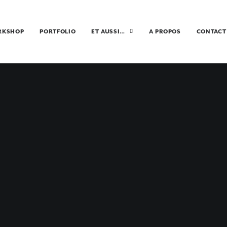
RKSHOP
PORTFOLIO
ET AUSSI…
A PROPOS
CONTACT
 JERSEY, LA BELL
NGLO NORMAN
5 NOVEMBRE 2019
•
FRANCE