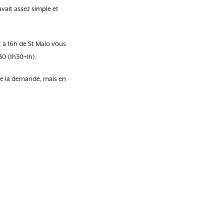
uvait assez simple et
nt à 16h de St Malo vous
30 (1h30+1h).
de la demande, mais en