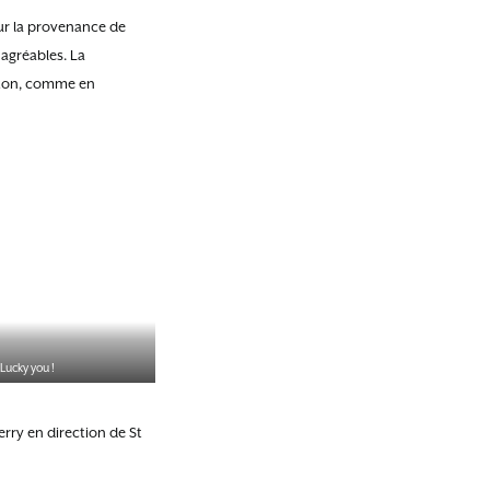
sur la provenance de
agréables. La
reton, comme en
Lucky you !
erry en direction de St