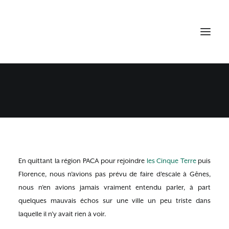
GÊNES EN 1 JOURNEE
6 JANVIER 2017
•
GENES
En quittant la région PACA pour rejoindre
les Cinque Terre
puis
Florence, nous n’avions pas prévu de faire d’escale à Gênes,
nous n’en avions jamais vraiment entendu parler, à part
quelques mauvais échos sur une ville un peu triste dans
laquelle il n’y avait rien à voir.