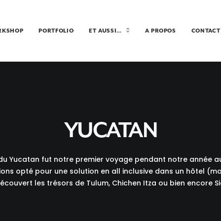
RKSHOP
PORTFOLIO
ET AUSSI…
A PROPOS
CONTACT
YUCATAN
 du Yucatan fut notre premier voyage pendant notre année a
ions opté pour une solution en all inclusive dans un hôtel (ma
écouvert les trésors de Tulum, Chichen Itza ou bien encore S