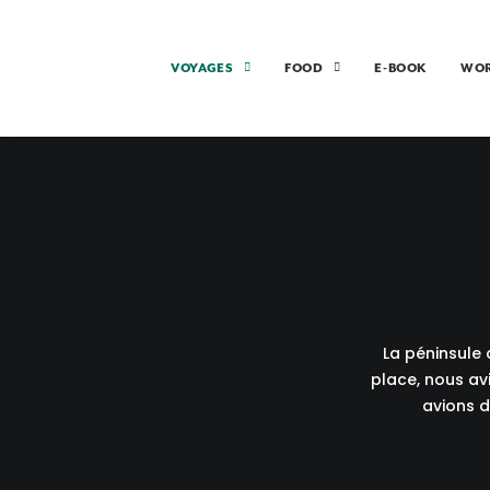
VOYAGES
FOOD
E-BOOK
WO
La péninsule
place, nous av
avions d