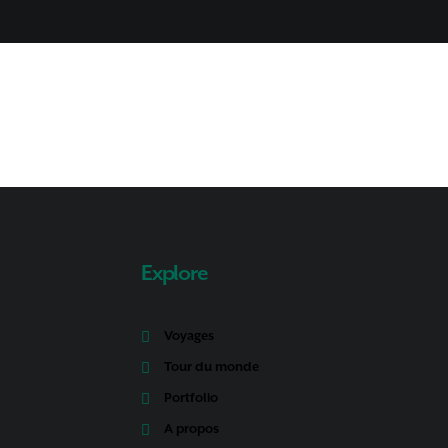
Explore
Voyages
Tour du monde
Portfolio
A propos