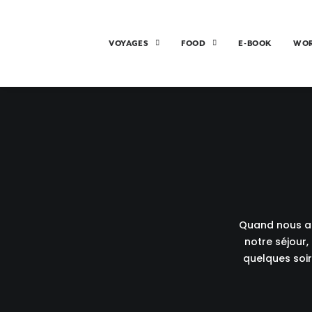
VOYAGES
FOOD
E-BOOK
WO
Quand nous ar
notre séjour,
quelques soir