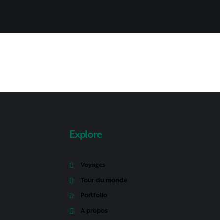
Explore
Voyages
Tour du monde
Portfolio
A propos