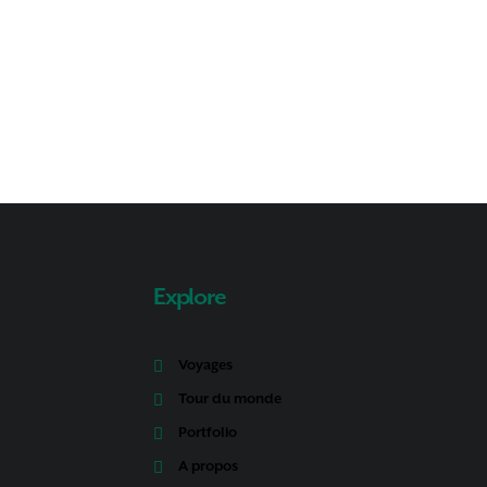
Explore
Voyages
Tour du monde
Portfolio
A propos