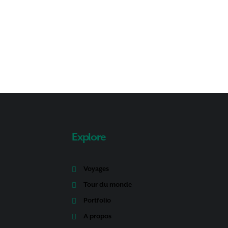
Explore
Voyages
Tour du monde
Portfolio
A propos