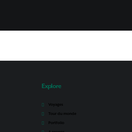
Explore
Voyages
Tour du monde
Portfolio
A propos