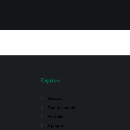
Explore
Voyages
Tour du monde
Portfolio
A propos