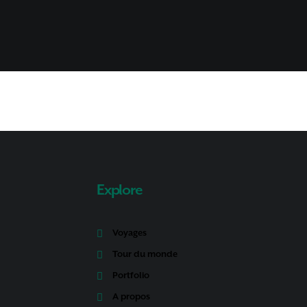
Explore
Voyages
Tour du monde
Portfolio
A propos