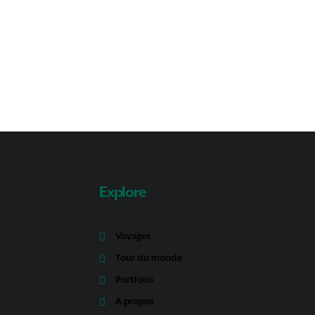
Explore
Voyages
Tour du monde
Portfolio
A propos