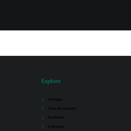
Explore
Voyages
Tour du monde
Portfolio
A propos