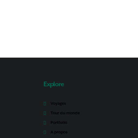
Explore
Voyages
Tour du monde
Portfolio
A propos