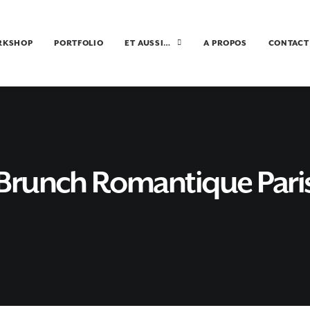
RKSHOP
PORTFOLIO
ET AUSSI…
A PROPOS
CONTACT
Brunch Romantique Pari