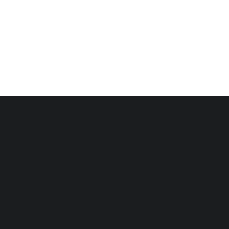
EUR BRUNCH DE PARIS?