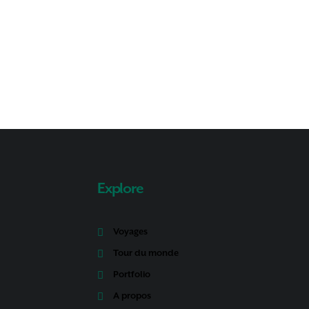
Explore
Voyages
Tour du monde
Portfolio
A propos