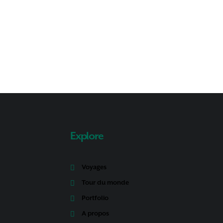
Explore
Voyages
Tour du monde
Portfolio
A propos