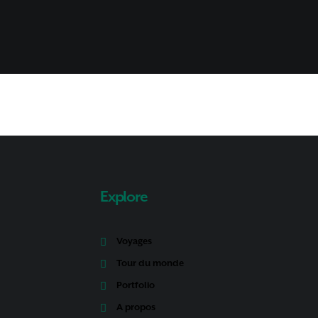
Explore
Voyages
Tour du monde
Portfolio
A propos