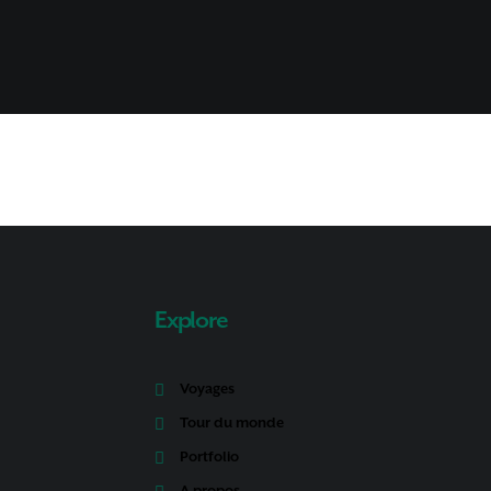
Explore
Voyages
Tour du monde
Portfolio
A propos