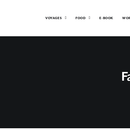
VOYAGES
FOOD
E-BOOK
WO
F