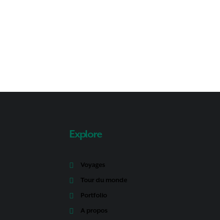
Explore
Voyages
Tour du monde
Portfolio
A propos