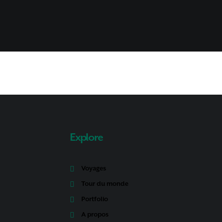
Explore
Voyages
Tour du monde
Portfolio
A propos