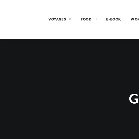
VOYAGES
FOOD
E-BOOK
WO
G