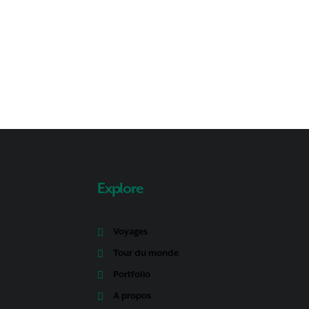
Explore
Voyages
Tour du monde
Portfolio
A propos