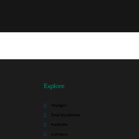
Explore
Voyages
Tour du monde
Portfolio
A propos