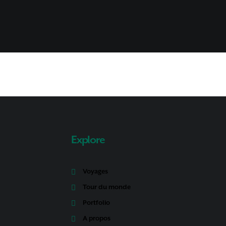
Explore
Voyages
Tour du monde
Portfolio
A propos