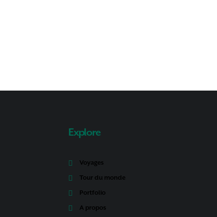
Explore
Voyages
Tour du monde
Portfolio
A propos