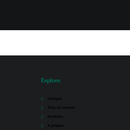
Explore
Voyages
Tour du monde
Portfolio
A propos