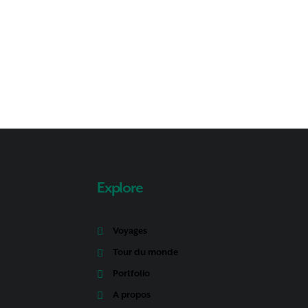
Explore
Voyages
Tour du monde
Portfolio
A propos