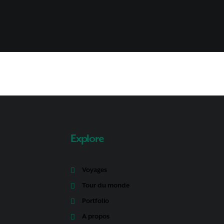
Explore
Voyages
Tour du monde
Portfolio
A propos