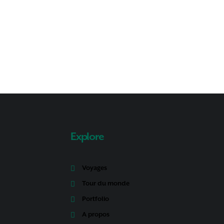
Explore
Voyages
Tour du monde
Portfolio
A propos