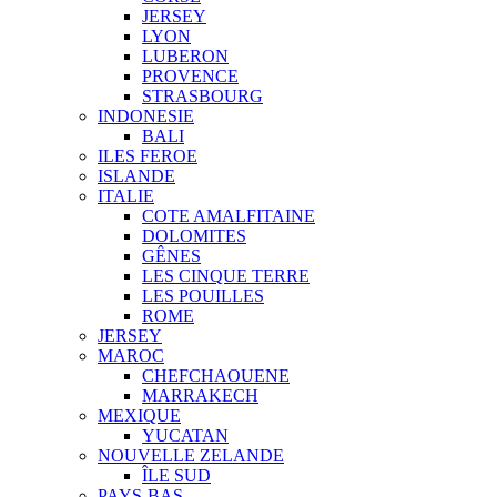
JERSEY
LYON
LUBERON
PROVENCE
STRASBOURG
INDONESIE
BALI
ILES FEROE
ISLANDE
ITALIE
COTE AMALFITAINE
DOLOMITES
GÊNES
LES CINQUE TERRE
LES POUILLES
ROME
JERSEY
MAROC
CHEFCHAOUENE
MARRAKECH
MEXIQUE
YUCATAN
NOUVELLE ZELANDE
ÎLE SUD
PAYS-BAS