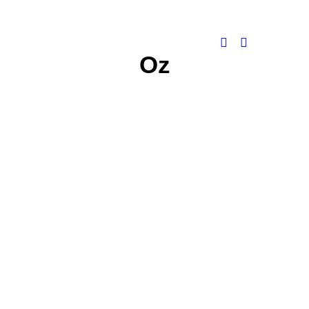
Oz
AUSTRALIE
,
CONSEILS & ASTUCES
QUEL BUDGET PREVOIR EN
AUSTRALIE ?