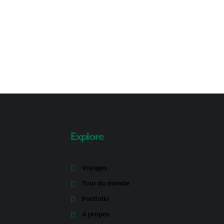
Explore
Voyages
Tour du monde
Portfolio
A propos