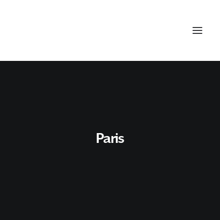
Paris