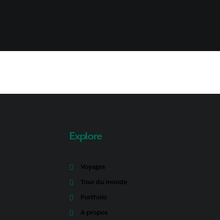
Explore
Voyages
Tour du monde
Portfolio
A propos