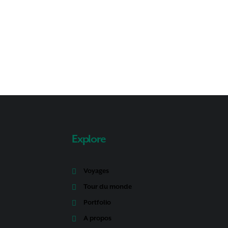
Explore
Voyages
Tour du monde
Portfolio
A propos