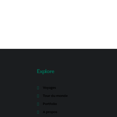
Explore
Voyages
Tour du monde
Portfolio
A propos