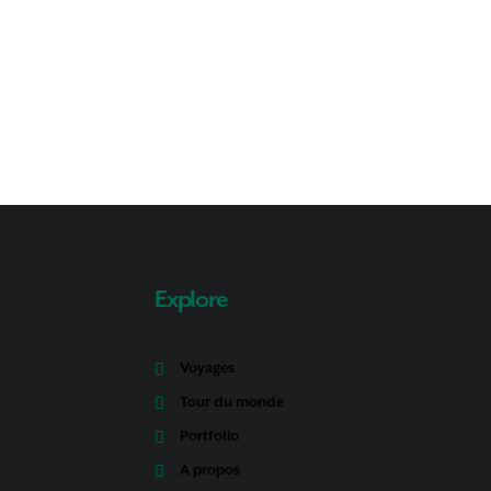
Explore
Voyages
Tour du monde
Portfolio
A propos