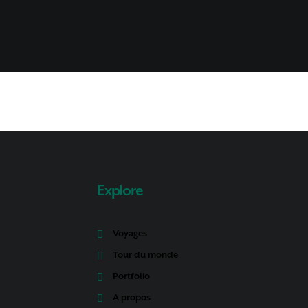
Explore
Voyages
Tour du monde
Portfolio
A propos