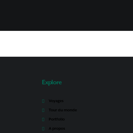
Explore
Voyages
Tour du monde
Portfolio
A propos