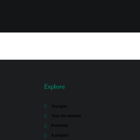
Explore
Voyages
Tour du monde
Portfolio
A propos