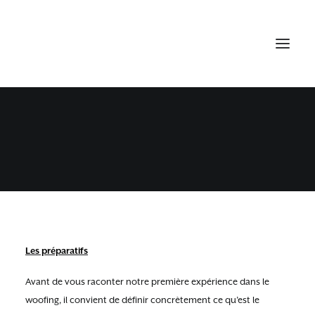
3 SEMAINES DE WOOFING À
ADELAÏDE HILLS
9 MAI 2015
•
SOUTH AUSTRALIA
Les préparatifs
Avant de vous raconter notre première expérience dans le
woofing, il convient de définir concrètement ce qu’est le