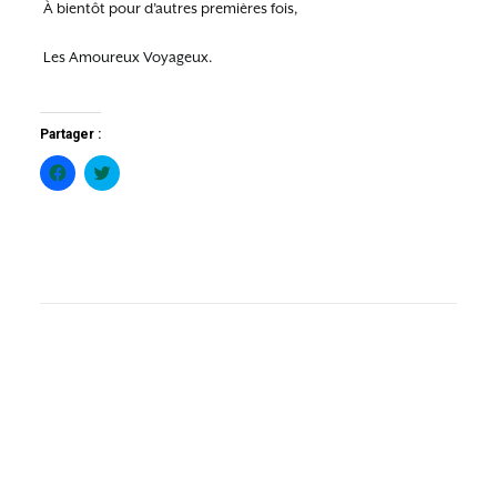
À bientôt pour d’autres premières fois,
Les Amoureux Voyageux.
Partager :
Cliquez
Cliquez
pour
pour
partager
partager
sur
sur
Facebook(ouvre
Twitter(ouvre
dans
dans
une
une
nouvelle
nouvelle
fenêtre)
fenêtre)