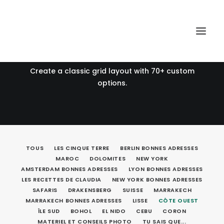
Blog Grid Boxed
Create a classic grid layout with 70+ custom
options.
TOUS
LES CINQUE TERRE
BERLIN BONNES ADRESSES
MAROC
DOLOMITES
NEW YORK
AMSTERDAM BONNES ADRESSES
LYON BONNES ADRESSES
LES RECETTES DE CLAUDIA
NEW YORK BONNES ADRESSES
SAFARIS
DRAKENSBERG
SUISSE
MARRAKECH
MARRAKECH BONNES ADRESSES
LISSE
CÔTE OUEST
ÎLE SUD
BOHOL
EL NIDO
CEBU
CORON
MATERIEL ET CONSEILS PHOTO
TU SAIS QUE...