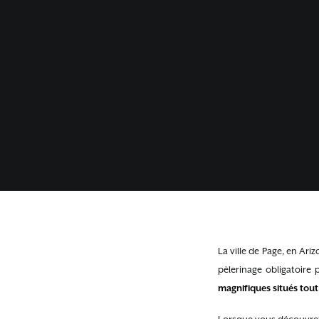
La ville de Page, en Ariz
pèlerinage obligatoire 
magnifiques situés tou