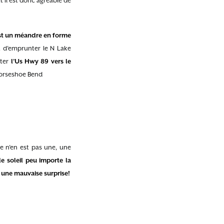
t il est donc agréable de
st un méandre en forme
it d’emprunter le N Lake
nter
l’Us Hwy 89 vers le
’Horseshoe Bend
e n’en est pas une, une
le soleil peu importe la
r une mauvaise surprise!