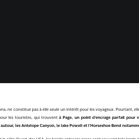
22 OCTOBRE 2014
•
CÔTE OUEST
ona, ne constitue pas à elle seule un intérêt pour les voyageux. Pourtant, ell
pour les touristes, qui trouvent
à Page, un point d’encrage parfait pour vis
t autour, les Antelope Canyon, le lake Powell et l’Horseshoe Bend notamm