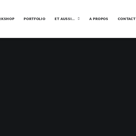
RKSHOP
PORTFOLIO
ET AUSSI…
A PROPOS
CONTACT
ORSESHOE BE