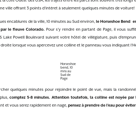
a côte Ouest des USA, les trajets entre les parcs sont souvent très longs e
ne ville offrant 3 points d’intéret à seulement quelques minutes de voiture!
ues encablures de la ville, 10 minutes au Sud environ,
le Horseshoe Bend e
 par le fleuve Colorado.
Pour s’y rendre en partant de Page, il vous suff
S Lake Powell Boulevard suivant votre hôtel de villégiature, puis d’empru
à droite lorsque vous apercevez une colline et le panneau vous indiquant l
Horseshoe
bend, 10
mns au
Sud de
Page
archer quelques minutes pour rejoindre le point de vue, mais la randonné
plus,
comptez 5-8 minutes. Attention toutefois, la colline est noyée par 
ûlant et vous serez rapidement en nage,
pensez à prendre de l’eau pour évite