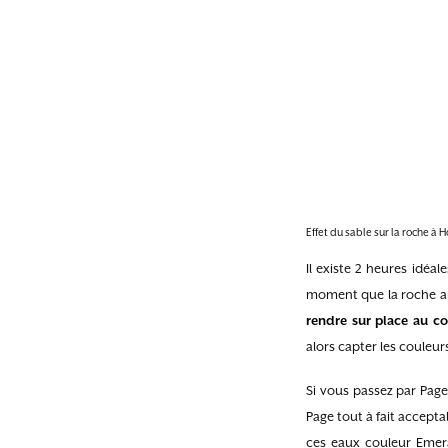
Effet du sable sur la roche à
Il existe 2 heures idéa
moment que la roche arb
rendre sur place au co
alors capter les couleurs
Si vous passez par Page, 
Page tout à fait accepta
ces eaux couleur Emera