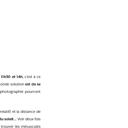
e 11h30 et 14h
, c’est à ce
econde solution
est de se
e photographie pourront
relatif) et la distance de
du soleil…
Voir deux fois
 trouver les minuscules