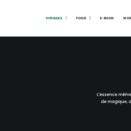
VOYAGES
FOOD
E-BOOK
WO
L'essence même 
de magique, d