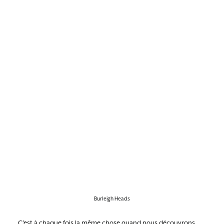
Burleigh Heads
C’est à chaque fois la même chose quand nous découvrons