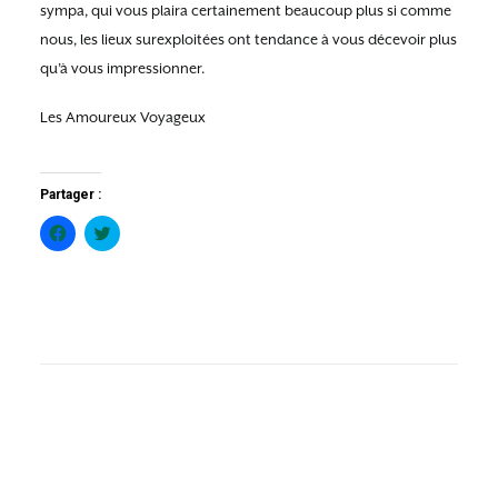
sympa, qui vous plaira certainement beaucoup plus si comme
nous, les lieux surexploitées ont tendance à vous décevoir plus
qu’à vous impressionner.
Les Amoureux Voyageux
Partager :
Cliquez
Cliquez
pour
pour
partager
partager
sur
sur
Facebook(ouvre
Twitter(ouvre
dans
dans
une
une
nouvelle
nouvelle
fenêtre)
fenêtre)