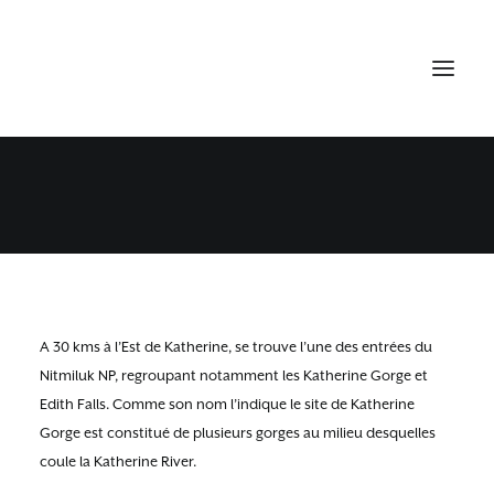
KATHERINE GORGE
18 JUILLET 2015
•
NORTHERN TERRITORY - RED CENTER
A 30 kms à l’Est de Katherine, se trouve l’une des entrées du
Nitmiluk NP, regroupant notamment les Katherine Gorge et
Edith Falls. Comme son nom l’indique le site de Katherine
Gorge est constitué de plusieurs gorges au milieu desquelles
coule la Katherine River.