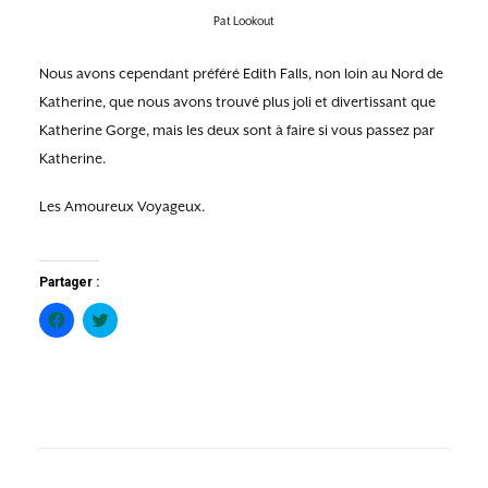
Pat Lookout
Nous avons cependant préféré Edith Falls, non loin au Nord de
Katherine, que nous avons trouvé plus joli et divertissant que
Katherine Gorge, mais les deux sont à faire si vous passez par
Katherine.
Les Amoureux Voyageux.
Partager :
Cliquez
Cliquez
pour
pour
partager
partager
sur
sur
Facebook(ouvre
Twitter(ouvre
dans
dans
une
une
nouvelle
nouvelle
fenêtre)
fenêtre)