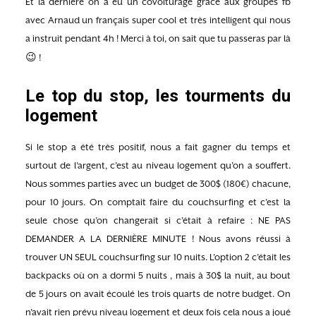
Et la dernière on a eu un covoiturage grâce aux groupes fb
avec Arnaud un français super cool et très intelligent qui nous
a instruit pendant 4h ! Merci à toi, on sait que tu passeras par là
😉
!
Le top du stop, les tourments du
logement
Si le stop a été très positif, nous a fait gagner du temps et
surtout de l’argent, c’est au niveau logement qu’on a souffert.
Nous sommes parties avec un budget de 300$ (180€) chacune,
pour 10 jours. On comptait faire du couchsurfing et c’est la
seule chose qu’on changerait si c’était à refaire : NE PAS
DEMANDER A LA DERNIÈRE MINUTE ! Nous avons réussi à
trouver UN SEUL couchsurfing sur 10 nuits. L’option 2 c’était les
backpacks où on a dormi 5 nuits , mais à 30$ la nuit, au bout
de 5 jours on avait écoulé les trois quarts de notre budget. On
n’avait rien prévu niveau logement et deux fois cela nous a joué