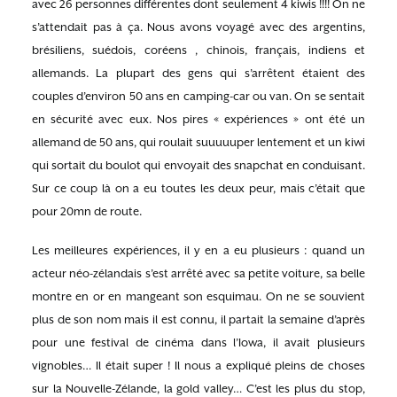
avec 26 personnes différentes dont seulement 4 kiwis !!!! On ne
s’attendait pas à ça. Nous avons voyagé avec des argentins,
brésiliens, suédois, coréens , chinois, français, indiens et
allemands. La plupart des gens qui s’arrêtent étaient des
couples d’environ 50 ans en camping-car ou van. On se sentait
en sécurité avec eux. Nos pires « expériences » ont été un
allemand de 50 ans, qui roulait suuuuuper lentement et un kiwi
qui sortait du boulot qui envoyait des snapchat en conduisant.
Sur ce coup là on a eu toutes les deux peur, mais c’était que
pour 20mn de route.
Les meilleures expériences, il y en a eu plusieurs : quand un
acteur néo-zélandais s’est arrêté avec sa petite voiture, sa belle
montre en or en mangeant son esquimau. On ne se souvient
plus de son nom mais il est connu, il partait la semaine d’après
pour une festival de cinéma dans l’Iowa, il avait plusieurs
vignobles… Il était super ! Il nous a expliqué pleins de choses
sur la Nouvelle-Zélande, la gold valley… C’est les plus du stop,