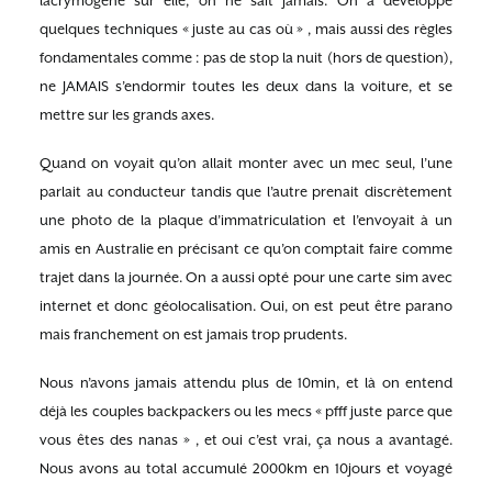
lacrymogène sur elle, on ne sait jamais. On a développé
quelques techniques « juste au cas où » , mais aussi des règles
fondamentales comme : pas de stop la nuit (hors de question),
ne JAMAIS s’endormir toutes les deux dans la voiture, et se
mettre sur les grands axes.
Quand on voyait qu’on allait monter avec un mec seul, l’une
parlait au conducteur tandis que l’autre prenait discrètement
une photo de la plaque d’immatriculation et l’envoyait à un
amis en Australie en précisant ce qu’on comptait faire comme
trajet dans la journée. On a aussi opté pour une carte sim avec
internet et donc géolocalisation. Oui, on est peut être parano
mais franchement on est jamais trop prudents.
Nous n’avons jamais attendu plus de 10min, et là on entend
déjà les couples backpackers ou les mecs « pfff juste parce que
vous êtes des nanas » , et oui c’est vrai, ça nous a avantagé.
Nous avons au total accumulé 2000km en 10jours et voyagé