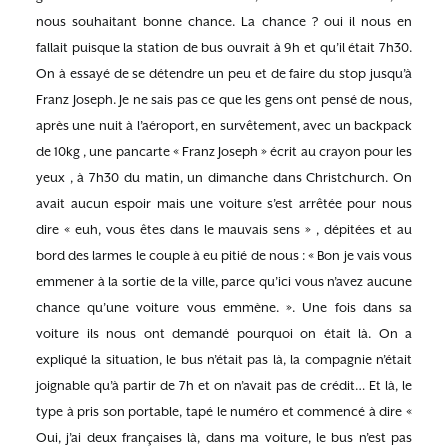
nous souhaitant bonne chance. La chance ? oui il nous en
fallait puisque la station de bus ouvrait à 9h et qu’il était 7h30.
On à essayé de se détendre un peu et de faire du stop jusqu’à
Franz Joseph. Je ne sais pas ce que les gens ont pensé de nous,
après une nuit à l’aéroport, en survêtement, avec un backpack
de 10kg , une pancarte « Franz Joseph » écrit au crayon pour les
yeux , à 7h30 du matin, un dimanche dans Christchurch. On
avait aucun espoir mais une voiture s’est arrêtée pour nous
dire « euh, vous êtes dans le mauvais sens » , dépitées et au
bord des larmes le couple à eu pitié de nous : « Bon je vais vous
emmener à la sortie de la ville, parce qu’ici vous n’avez aucune
chance qu’une voiture vous emmène. ». Une fois dans sa
voiture ils nous ont demandé pourquoi on était là. On a
expliqué la situation, le bus n’était pas là, la compagnie n’était
joignable qu’à partir de 7h et on n’avait pas de crédit… Et là, le
type à pris son portable, tapé le numéro et commencé à dire «
Oui, j’ai deux françaises là, dans ma voiture, le bus n’est pas