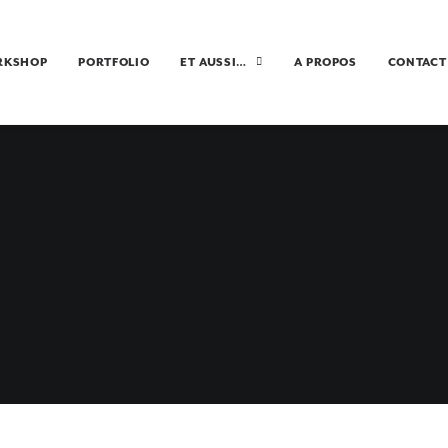
RKSHOP
PORTFOLIO
ET AUSSI…
A PROPOS
CONTACT
LES 12 APOSTLE
17 AVRIL 2015
•
VICTORIA