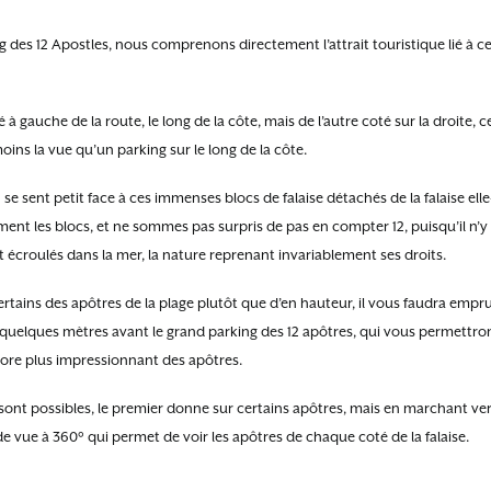
ng des 12 Apostles, nous comprenons directement l’attrait touristique lié à ce 
tué à gauche de la route, le long de la côte, mais de l’autre coté sur la droite, c
ins la vue qu’un parking sur le long de la côte.
n se sent petit face à ces immenses blocs de falaise détachés de la falaise 
t les blocs, et ne sommes pas surpris de pas en compter 12, puisqu’il n’y 
t écroulés dans la mer, la nature reprenant invariablement ses droits.
ertains des apôtres de la plage plutôt que d’en hauteur, il vous faudra empr
e quelques mètres avant le grand parking des 12 apôtres, qui vous permettron
ncore plus impressionnant des apôtres.
sont possibles, le premier donne sur certains apôtres, mais en marchant vers
e vue à 360° qui permet de voir les apôtres de chaque coté de la falaise.