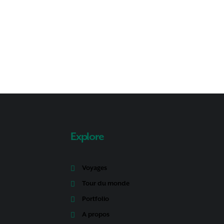
Explore
Voyages
Tour du monde
Portfolio
A propos