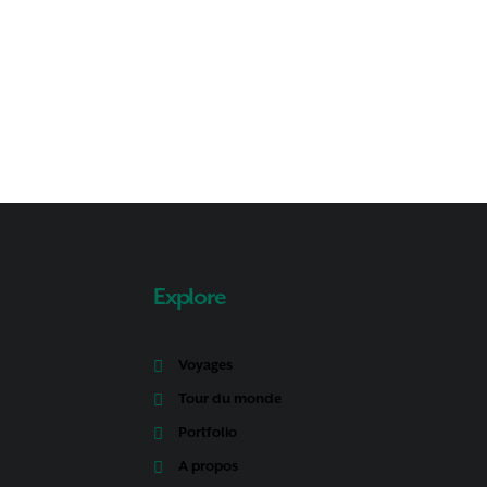
Explore
Voyages
Tour du monde
Portfolio
A propos